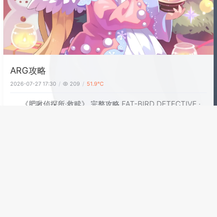
ARG攻略
2026-07-27 17:30
209
51.9℃
《肥啾侦探所·救赎》 完整攻略 FAT-BIRD DETECTIVE ·
ARG WALKTHROUGH 一款伪装成真实网站的 网页解谜游戏
（ARG）。你扮演侦探，受陈慧委托寻找失联女儿 林晓语
——在仿搜索引擎里输入正确关键词解锁线索站，登录隐藏账
号，赶在她登顶楼天台之前救下她。 ** 速览** 伪