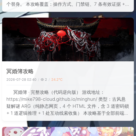
个替身。 本攻略覆盖：操作方式、门禁链、7 条有效证据 + 6
条干扰项、3 处加密区块的解密线索、论坛搜索、日记 ROT1
冥婚簿攻略
2026-07-28 02:40
2
24.2℃
冥婚簿 · 完整攻略（代码逆向版） 游戏地址：
https://mike798-cloud.github.io/minghun/ 类型：古风悬
疑解谜 ARG（纯静态网页，4 个 HTML 文件，含 3 道密码锁
+ 1 道逻辑推理 + 1 处互动线索收集） 本攻略基于全部前端源
码逆向，所有答案均从代码