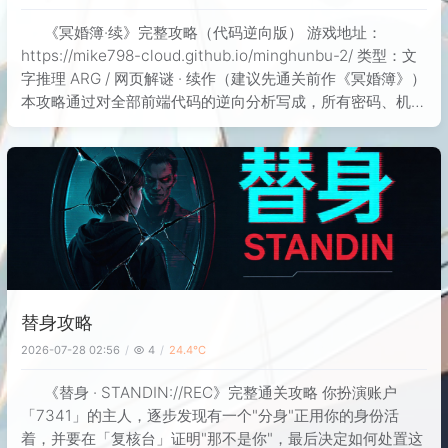
《冥婚簿·续》完整攻略（代码逆向版） 游戏地址：
https://mike798-cloud.github.io/minghunbu-2/ 类型：文
字推理 ARG / 网页解谜 · 续作（建议先通关前作《冥婚簿》）
本攻略通过对全部前端代码的逆向分析写成，所有密码、机关
答案、结局分支均从源码 ===
替身攻略
2026-07-28 02:56
4
24.4℃
《替身 · STANDIN://REC》完整通关攻略 你扮演账户
「7341」的主人，逐步发现有一个"分身"正用你的身份活
着，并要在「复核台」证明"那不是你"，最后决定如何处置这